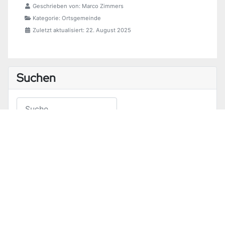
Geschrieben von:
Marco Zimmers
Kategorie:
Ortsgemeinde
Zuletzt aktualisiert: 22. August 2025
Suchen
Suchen
Type 2 or more characters for results.
Neueste Beiträge
„Zukunfts-Check Dorf“ - Arbeitsgruppen
Öffentliche Gemeinderatssitzung am 25.06.2026
Niederschriften
Satzungen