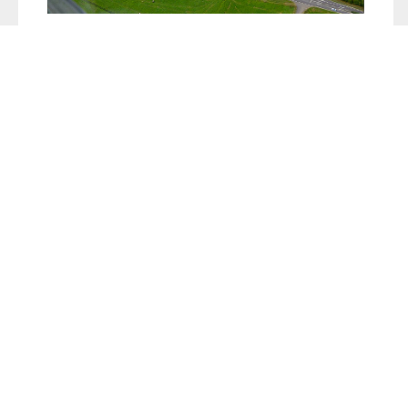
Mehren mit ca. 1500 Einwohnern und seiner
guten Infrastruktur ist für viele Menschen
nicht nur als Wohnort attraktiv, sondern auch
als Arbeitsplatz.
Hier ein Blick auf unser Industriegebiet, im
Vordergrund der größte Arbeitgeber der
Gemeinde, die APRA-Gruppe.
Mitten im Ort bietet die Gemeinde vielen
kleineren Firmen und Geschäften (ca. 50) ein
Zuhause, was sich in rund 150 Arbeitsplätzen
niederschlägt, angefangen von Bäckerei,
Lebensmittelgeschäft, Friseurgeschäft,
Gasthäusern, Pensionen, Hotel, Café,
Musikschule, Gartenbaubetrieb,
Autowerkstatt, etlichen Handwerksbetrieben
(Anstreicher, Innenausbau, Schlosserei,